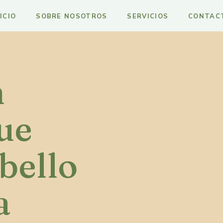
ICIO
SOBRE NOSOTROS
SERVICIOS
CONTAC
n
ue
bello
a