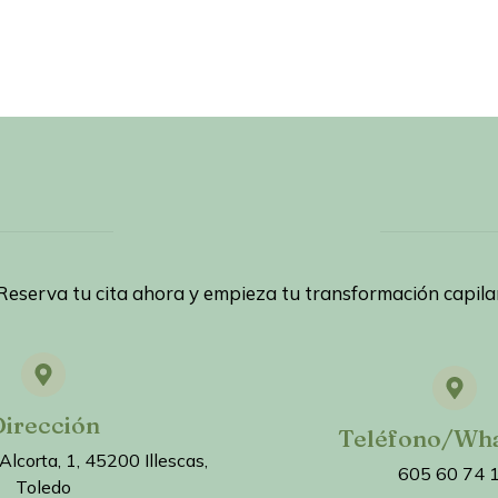
Reserva tu cita ahora y empieza tu transformación capila
irección
Teléfono/Wh
 Alcorta, 1, 45200 Illescas,
605 60 74 
Toledo